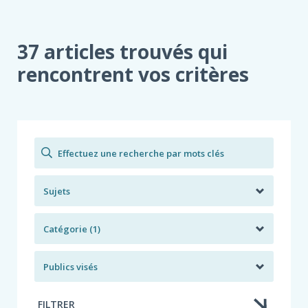
LA
CHAMBRE
DE
37 articles trouvés qui
L’ASSURANCE
PARTICIPE
rencontrent vos critères
AU
CONGRÈS
FRAUDE
EXPERT
2026
Rechercher
Sujets
Catégorie (1)
Publics visés
FILTRER