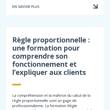
EN SAVOIR PLUS
À
PROPOS
DE
ASSURANCE
LOCATAIRE
:
IDÉES
Règle proportionnelle :
REÇUES,
une formation pour
VRAIS
RISQUES
comprendre son
ET
RÔLE
fonctionnement et
DU
PROFESSIONNEL
l’expliquer aux clients
La compréhension et la maîtrise du calcul de la
règle proportionnelle sont un gage de
professionnalisme. La formation Règle