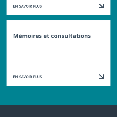
EN SAVOIR PLUS
À
PROPOS
DE
COMMUNIQUÉS
DE
PRESSE
Mémoires et consultations
EN SAVOIR PLUS
À
PROPOS
DE
MÉMOIRES
ET
CONSULTATIONS