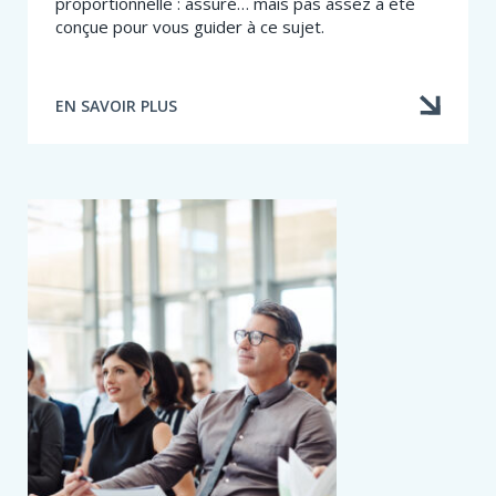
proportionnelle : assuré… mais pas assez a été
conçue pour vous guider à ce sujet.
EN SAVOIR PLUS
À
PROPOS
DE
RÈGLE
PROPORTIONNELLE
:
UNE
FORMATION
POUR
COMPRENDRE
SON
FONCTIONNEMENT
ET
L’EXPLIQUER
AUX
CLIENTS