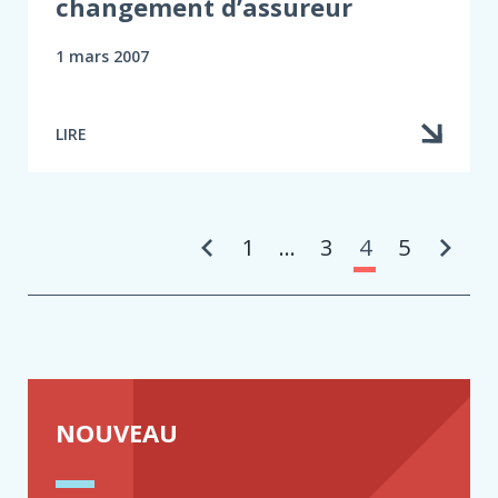
changement d’assureur
1 mars 2007
LIRE
Pa
1
…
3
4
5
NOUVEAU