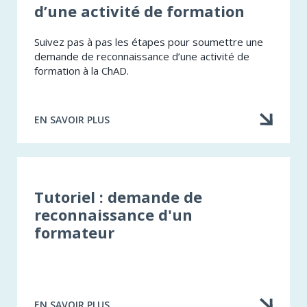
d’une activité de formation
Suivez pas à pas les étapes pour soumettre une
demande de reconnaissance d’une activité de
formation à la ChAD.
EN SAVOIR PLUS
À
PROPOS
DE
TUTORIEL
:
RECONNAISSANCE
Tutoriel : demande de
D’UNE
reconnaissance d'un
ACTIVITÉ
formateur
DE
FORMATION
EN SAVOIR PLUS