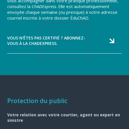
vous accompagner dans votre pratique professionnelle,
consultez la
ChADExpress
. Elle est automatiquement
envoyée chaque semaine (ou presque) à votre adresse
courriel inscrite à votre dossier ÉduChAD.
VOUS N’ÊTES PAS CERTIFIÉ ? ABONNEZ-
VOUS À LA CHADEXPRESS.
Navigation
Protection du public
pied
Votre relation avec votre courtier, agent ou expert en
de
sinistre