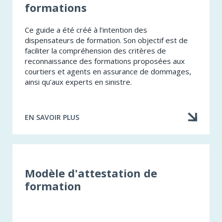
formations
CONTINUE
OBLIGATOIRE
DE
Ce guide a été créé à l’intention des
LA
dispensateurs de formation. Son objectif est de
CHAMBRE
faciliter la compréhension des critères de
DE
reconnaissance des formations proposées aux
L'ASSURANCE
courtiers et agents en assurance de dommages,
DE
ainsi qu’aux experts en sinistre.
DOMMAGES
EN SAVOIR PLUS
À
PROPOS
DE
GUIDE
DE
Modèle d'attestation de
RECONNAISSANCE
formation
DES
FORMATIONS