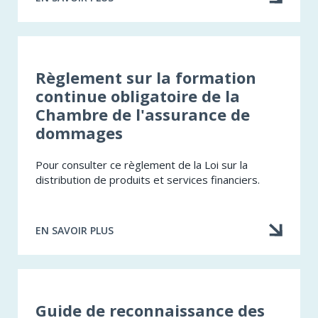
À
PROPOS
DE
TUTORIEL
:
DEMANDE
Règlement sur la formation
DE
continue obligatoire de la
RECONNAISSANCE
Chambre de l'assurance de
D'UN
FORMATEUR
dommages
Pour consulter ce règlement de la Loi sur la
distribution de produits et services financiers.
EN SAVOIR PLUS
À
PROPOS
DE
RÈGLEMENT
SUR
LA
​Guide de reconnaissance des
FORMATION