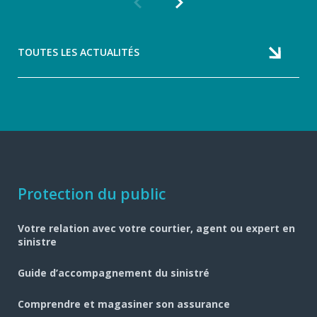
Article
Article
précédent
suivant
TOUTES LES ACTUALITÉS
Navigation
Protection du public
pied
Votre relation avec votre courtier, agent ou expert en
de
sinistre
page
Guide d’accompagnement du sinistré
Comprendre et magasiner son assurance