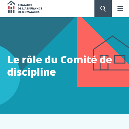
Chambre
de
PASSER
AU
CONTENU
l'assurance
de
Le rôle du Comité de
dommages
discipline