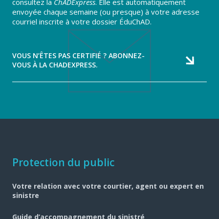
consultez la
ChADExpress
. Elle est automatiquement
envoyée chaque semaine (ou presque) à votre adresse
courriel inscrite à votre dossier ÉduChAD.
VOUS N’ÊTES PAS CERTIFIÉ ? ABONNEZ-
VOUS À LA CHADEXPRESS.
Navigation
Protection du public
pied
Votre relation avec votre courtier, agent ou expert en
de
sinistre
page
Guide d’accompagnement du sinistré