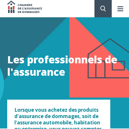
Chambre
de
PASSER
AU
CONTENU
l'assurance
de
Les professionnels de
dommages
l'assurance
​​Lorsque vous achetez des produits
d’assurance de dommages, soit de
l’assurance automobile, habitation
ou entreprise, vous pouvez compter