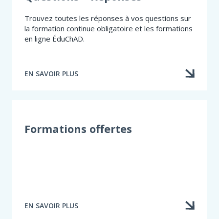
Trouvez toutes les réponses à vos questions sur
la formation continue obligatoire et les formations
en ligne ÉduChAD.
EN SAVOIR PLUS
À
PROPOS
DE
QUESTIONS
–
RÉPONSES
Formations offertes
EN SAVOIR PLUS
À
PROPOS