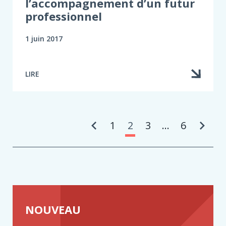
l’accompagnement d’un futur
professionnel
1 juin 2017
LIRE
Pa
1
2
3
…
6
NOUVEAU