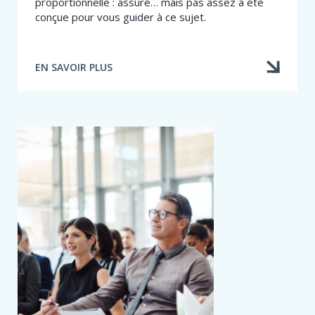
proportionnelle : assuré… mais pas assez a été
conçue pour vous guider à ce sujet.
EN SAVOIR PLUS
À
PROPOS
DE
RÈGLE
PROPORTIONNELLE
:
UNE
FORMATION
POUR
COMPRENDRE
SON
FONCTIONNEMENT
ET
L’EXPLIQUER
AUX
CLIENTS