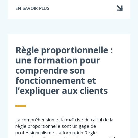
EN SAVOIR PLUS
À
PROPOS
DE
ASSURANCE
LOCATAIRE
:
IDÉES
Règle proportionnelle :
REÇUES,
une formation pour
VRAIS
RISQUES
comprendre son
ET
RÔLE
fonctionnement et
DU
PROFESSIONNEL
l’expliquer aux clients
La compréhension et la maîtrise du calcul de la
règle proportionnelle sont un gage de
professionnalisme. La formation Règle