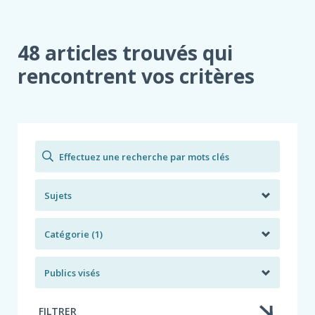
LA
CHAMBRE
DE
48 articles trouvés qui
L’ASSURANCE
PARTICIPE
rencontrent vos critères
AU
CONGRÈS
FRAUDE
EXPERT
2026
Rechercher
Sujets
Catégorie (1)
Publics visés
FILTRER