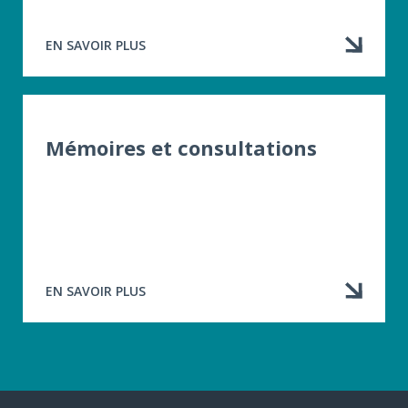
EN SAVOIR PLUS
À
PROPOS
DE
COMMUNIQUÉS
DE
PRESSE
Mémoires et consultations
EN SAVOIR PLUS
À
PROPOS
DE
MÉMOIRES
ET
CONSULTATIONS