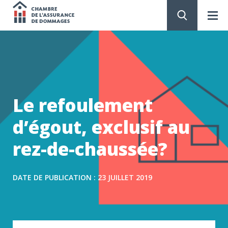
Chambre
de
PASSER
AU
CONTENU
l'assurance
de
Le refoulement
dommages
d’égout, exclusif au
rez-de-chaussée?
DATE DE PUBLICATION : 23 JUILLET 2019