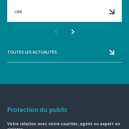
LIRE
Article
Article
précédent
suivant
TOUTES LES ACTUALITÉS
Navigation
Protection du public
pied
Votre relation avec votre courtier, agent ou expert en