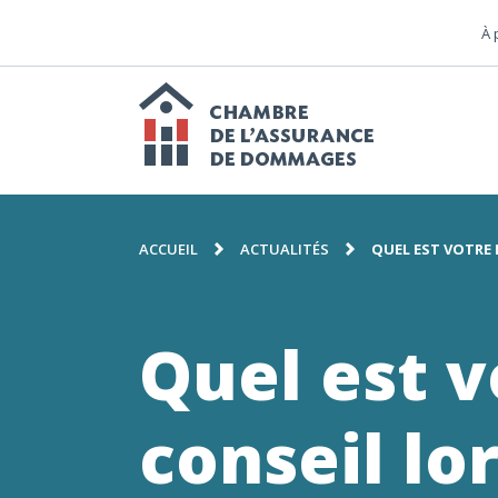
M
PASSER
À 
AU
n
CONTENU
N
p
Chambre
FIL
de
ACCUEIL
ACTUALITÉS
QUEL EST VOTRE 
D'ARIANE
l'assuranc
Quel est v
de
conseil lo