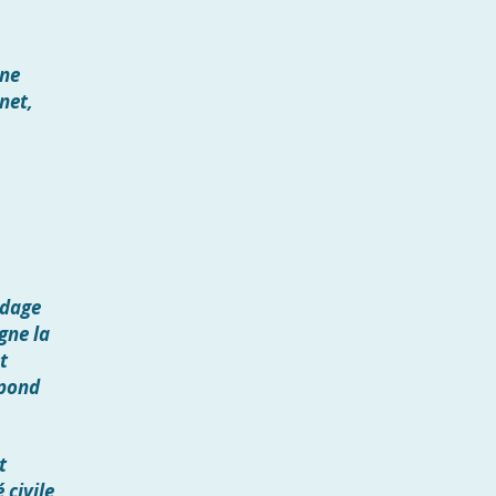
une
net,
rdage
gne la
t
épond
t
 civile