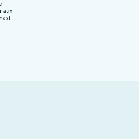
e
ir aux
ns si