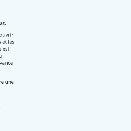
at.
ouvrir
 et les
e est
u
avance
re une
n