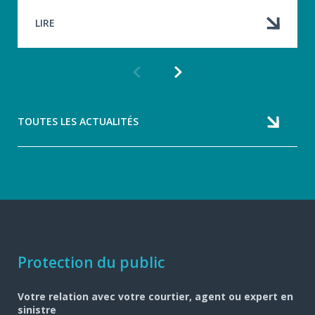
LIRE
Article
Article
précédent
suivant
TOUTES LES ACTUALITÉS
Navigation
Protection du public
pied
Votre relation avec votre courtier, agent ou expert en
de
sinistre