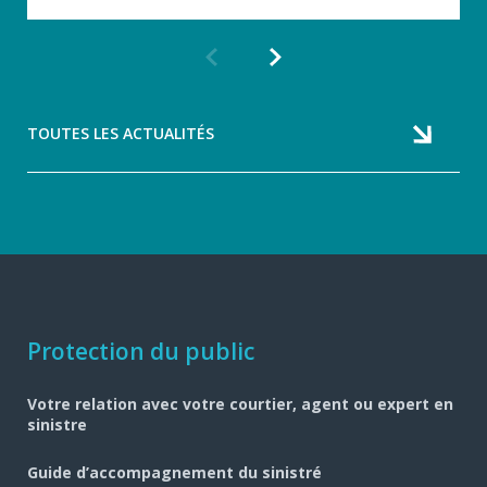
Article
Article
précédent
suivant
TOUTES LES ACTUALITÉS
Navigation
Protection du public
pied
Votre relation avec votre courtier, agent ou expert en
de
sinistre
page
Guide d’accompagnement du sinistré