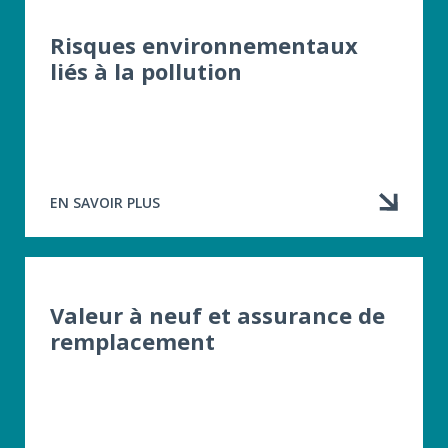
Risques environnementaux
liés à la pollution
EN SAVOIR PLUS
À
PROPOS
DE
RISQUES
ENVIRONNEMENTAUX
LIÉS
Valeur à neuf et assurance de
À
remplacement
LA
POLLUTION