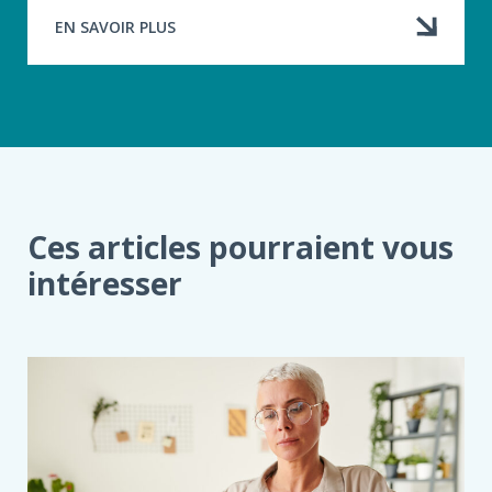
EN SAVOIR PLUS
À
PROPOS
DE
VALEUR
À
NEUF
ET
ASSURANCE
DE
REMPLACEMENT
Ces articles pourraient vous
intéresser