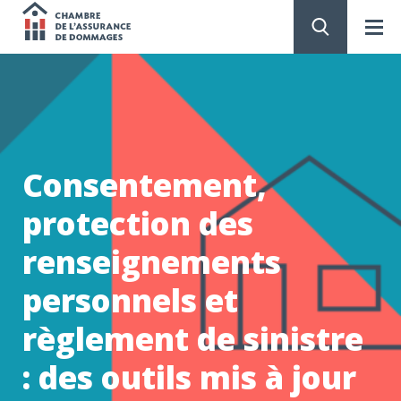
Chambre
de
PASSER
AU
CONTENU
l'assurance
de
Consentement,
dommages
protection des
renseignements
personnels et
règlement de sinistre
: des outils mis à jour