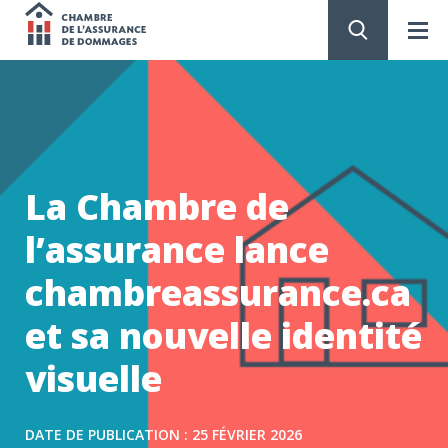
Chambre
de
PASSER
AU
CONTENU
l'assurance
de
La Chambre de
dommages
l’assurance lance
chambreassurance.ca
et sa nouvelle identité
visuelle
DATE DE PUBLICATION : 25 FÉVRIER 2026