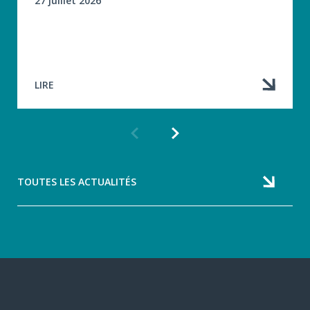
27 juillet 2026
LIRE
Article
Article
précédent
suivant
TOUTES LES ACTUALITÉS