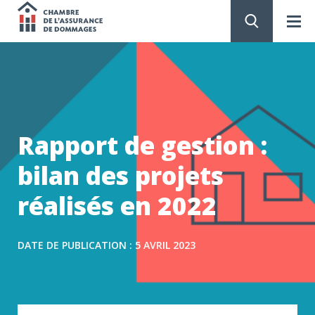
Chambre
de
PASSER
AU
CONTENU
l'assurance
de
Rapport de gestion :
dommages
bilan des projets
réalisés en 2022
DATE DE PUBLICATION : 5 AVRIL 2023