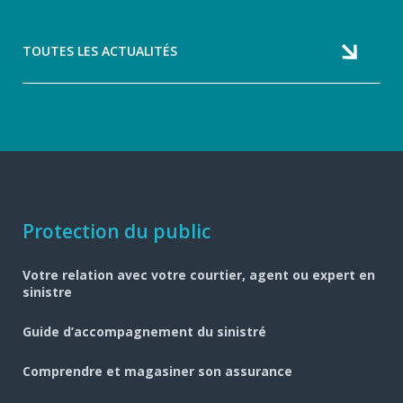
Article
Article
précédent
suivant
TOUTES LES ACTUALITÉS
Navigation
Protection du public
pied
Votre relation avec votre courtier, agent ou expert en
de
sinistre
page
Guide d’accompagnement du sinistré
Comprendre et magasiner son assurance