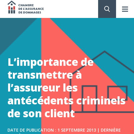
Chambre
de
PASSER
AU
CONTENU
l'assurance
de
L’importance de
dommages
transmettre à
l’assureur les
antécédents criminels
de son client
DATE DE PUBLICATION : 1 SEPTEMBRE 2013 | DERNIÈRE