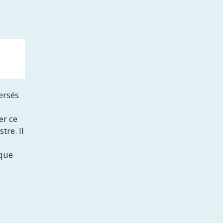
ersés
er ce
tre. Il
 que