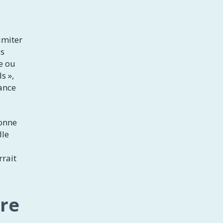
imiter
ls
e ou
s »,
rance
donne
lle
rrait
tre