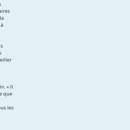
s
aires
la
 à
is
s
eiller
. « Il
ce que
us les