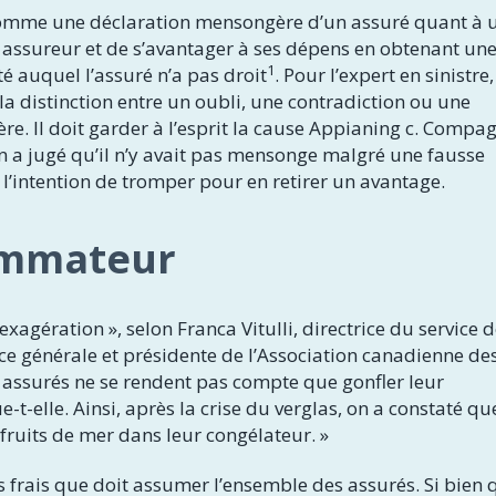
 comme une déclaration mensongère d’un assuré quant à 
n assureur et de s’avantager à ses dépens en obtenant un
1
 auquel l’assuré n’a pas droit
. Pour l’expert en sinistre, 
 la distinction entre un oubli, une contradiction ou une
e. Il doit garder à l’esprit la cause Appianing c. Compa
 a jugé qu’il n’y avait pas mensonge malgré une fausse
e l’intention de tromper pour en retirer un avantage.
ommateur
exagération », selon Franca Vitulli, directrice du service 
e générale et présidente de l’Association canadienne de
s assurés ne se rendent pas compte que gonfler leur
-t-elle. Ainsi, après la crise du verglas, on a constaté qu
uits de mer dans leur congélateur. »
s frais que doit assumer l’ensemble des assurés. Si bien 