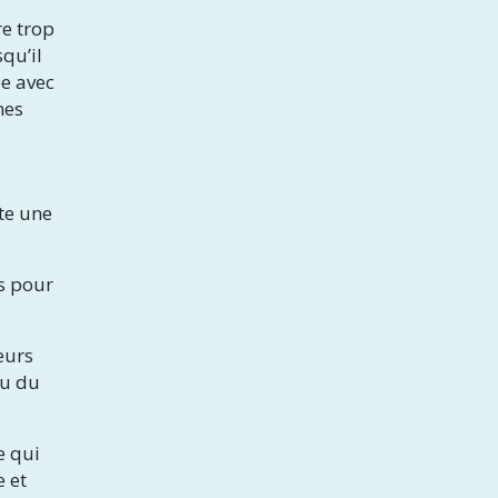
re trop
squ’il
ée avec
nes
nte une
ns pour
eurs
au du
e qui
e et