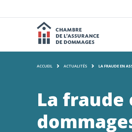
PASSER
AU
CONTENU
N
p
Chambre
FIL
de
ACCUEIL
ACTUALITÉS
LA FRAUDE EN A
D'ARIANE
l'assuranc
La fraude
de
dommages: