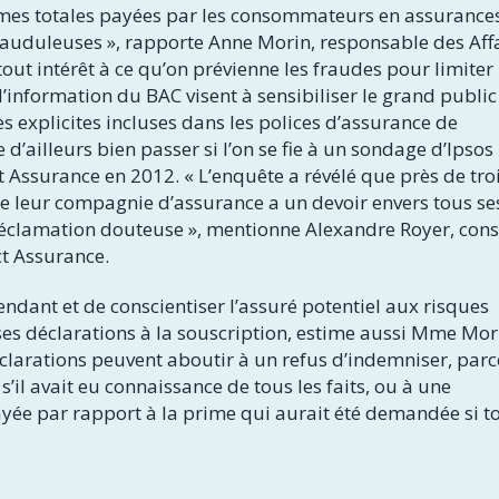
imes totales payées par les consommateurs en assurance
rauduleuses », rapporte Anne Morin, responsable des Aff
ut intérêt à ce qu’on prévienne les fraudes pour limiter 
nformation du BAC visent à sensibiliser le grand public
ès explicites incluses dans les polices d’assurance de
ailleurs bien passer si l’on se fie à un sondage d’Ipsos
t Assurance en 2012. « L’enquête a révélé que près de tro
e leur compagnie d’assurance a un devoir envers tous se
 réclamation douteuse », mentionne Alexandre Royer, cons
t Assurance.
endant et de conscientiser l’assuré potentiel aux risques
ses déclarations à la souscription, estime aussi Mme Morin
déclarations peuvent aboutir à un refus d’indemniser, par
s’il avait eu connaissance de tous les faits, ou à une
yée par rapport à la prime qui aurait été demandée si to