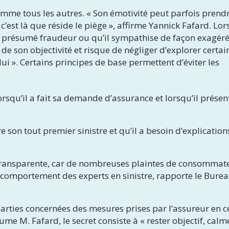
comme tous les autres. « Son émotivité peut parfois prend
c’est là que réside le piège », affirme Yannick Fafard. Lor
le présumé fraudeur ou qu’il sympathise de façon exagér
d de son objectivité et risque de négliger d’explorer certai
ui ». Certains principes de base permettent d’éviter les
orsqu’il a fait sa demande d’assurance et lorsqu’il prése
re son tout premier sinistre et qu’il a besoin d’explicatio
t transparente, car de nombreuses plaintes de consommat
le comportement des experts en sinistre, rapporte le Bure
 parties concernées des mesures prises par l’assureur en c
ume M. Fafard, le secret consiste à « rester objectif, calm