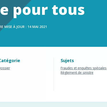
s
e pour tous
E MISE À JOUR : 14 MAI 2021
Catégorie
Sujets
ossier
Fraudes et enquêtes spéciales
Règlement de sinistre