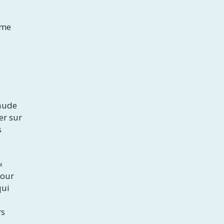
ême
raude
er sur
s
«
pour
qui
rs