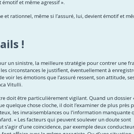
nt émotif et même agressif ».
lme et rationnel, même si l’assuré, lui, devient émotif et m
ils !
ur un sinistre, la meilleure stratégie pour contrer une f
 les circonstances le justifient, éventuellement à enregistr
de voir les émotions que l’assuré ressent, son attitude, se
ca Vitulli.
stre doit être particulièrement vigilant. Quand un dossier 
que quelque chose cloche, il doit l’examiner de plus près 
douteux, les invraisemblances ou l’information manquante 
afard. « Les facteurs qui peuvent soulever un doute sont
ut s’agir d’une coïncidence, par exemple deux conducteu
 font affaire avec le même garagiste. Ou d’une situation