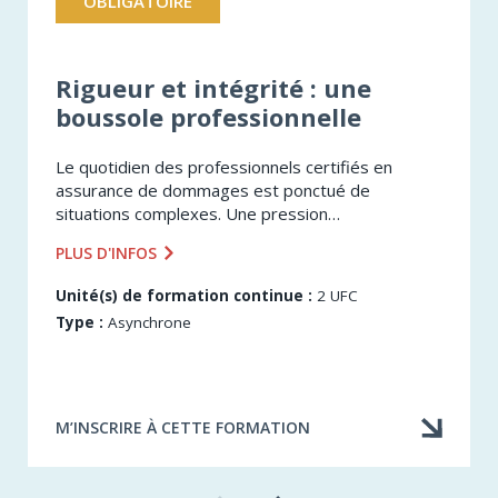
OBLIGATOIRE
Rigueur et intégrité : une
boussole professionnelle
Le quotidien des professionnels certifiés en
assurance de dommages est ponctué de
situations complexes. Une pression
opérationnelle, un client insistant, un délai serré :
PLUS D'INFOS
autant de contextes où la décision juste n’est pas
toujours...
Unité(s) de formation continue :
2 UFC
Type :
Asynchrone
M’INSCRIRE À CETTE FORMATION