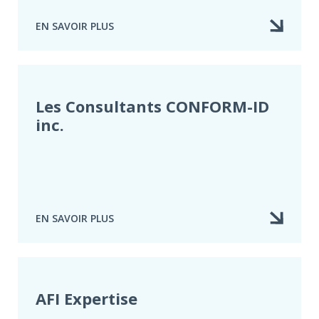
EN SAVOIR PLUS
À
PROPOS
DE
INSTITUT
D​
’ASSURANCE
Les Consultants CONFORM-ID
DE
inc.
DOMMAGES
DU
QUÉBEC
EN SAVOIR PLUS
À
PROPOS
DE
LES
CONSULTANTS
CONFORM-
AFI Expertise
ID
INC.