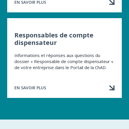
EN SAVOIR PLUS
À
PROPOS
DE
RESPONSABLES
DE
COMPTE
Responsables de compte
«
dispensateur
EMPLOYEUR
»
Informations et réponses aux questions du
dossier « Responsable de compte dispensateur »
de votre entreprise dans le Portail de la ChAD.
EN SAVOIR PLUS
À
PROPOS
DE
RESPONSABLES
DE
COMPTE
DISPENSATEUR