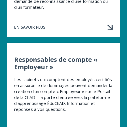
demande de reconnaissance d'une formation ou
d'un formateur.
EN SAVOIR PLUS
À
PROPOS
DE
RECONNAISSANCE
D’UNE
ACTIVITÉ
Responsables de compte «
DE
Employeur »
FORMATION
OU
D’UN
Les cabinets qui comptent des employés certifiés
FORMATEUR
en assurance de dommages peuvent demander la
création d’un compte « Employeur » sur le Portail
de la ChAD – la porte d’entrée vers la plateforme
d’apprentissage ÉduChAD. Information et
réponses à vos questions.