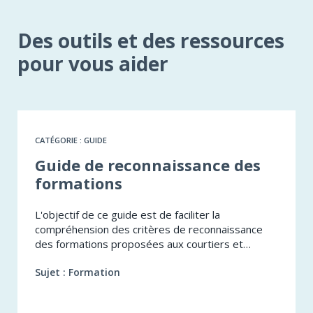
Des outils et des ressources
pour vous aider
CATÉGORIE : GUIDE
​Guide de reconnaissance des
formations
L'objectif de ce guide est de faciliter la
compréhension des critères de reconnaissance
des formations proposées aux courtiers et
agents en assurance de dommages, ainsi qu’aux
Sujet : Formation
experts en sinistre.