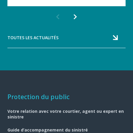
Article
Article
précédent
suivant
TOUTES LES ACTUALITÉS
Navigation
Protection du public
pied
Votre relation avec votre courtier, agent ou expert en
de
sinistre
page
Guide d’accompagnement du sinistré