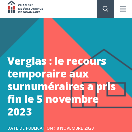
Chambre
de
PASSER
AU
CONTENU
l'assurance
de
Verglas : le recours
dommages
temporaire aux
surnuméraires a pris
fin le 5 novembre
2023
DATE DE PUBLICATION : 8 NOVEMBRE 2023