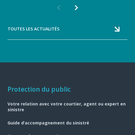
Article
Article
précédent
suivant
TOUTES LES ACTUALITÉS
Navigation
Protection du public
pied
Votre relation avec votre courtier, agent ou expert en
de
sinistre
page
Guide d’accompagnement du sinistré