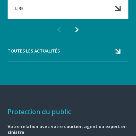
LIRE
Article
Article
précédent
suivant
TOUTES LES ACTUALITÉS
Navigation
Protection du public
pied
Votre relation avec votre courtier, agent ou expert en
de
sinistre