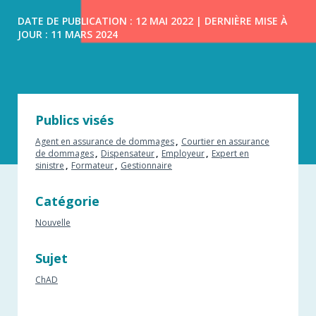
DATE DE PUBLICATION : 12 MAI 2022 | DERNIÈRE MISE À
JOUR : 11 MARS 2024
Publics visés
Agent en assurance de dommages
Courtier en assurance
de dommages
Dispensateur
Employeur
Expert en
sinistre
Formateur
Gestionnaire
Catégorie
Nouvelle
Sujet
ChAD