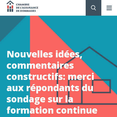
Chambre
de
PASSER
AU
CONTENU
l'assurance
de
Nouvelles idées,
dommages
commentaires
constructifs: merci
aux répondants du
sondage sur la
formation continue