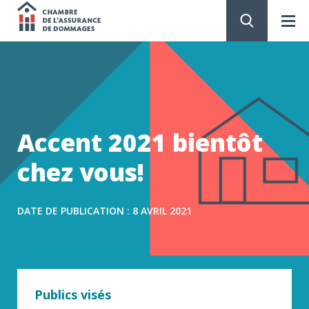
Chambre
de
PASSER
AU
CONTENU
l'assurance
de
Accent 2021 bientôt
dommages
chez vous!
DATE DE PUBLICATION : 8 AVRIL 2021
Publics visés