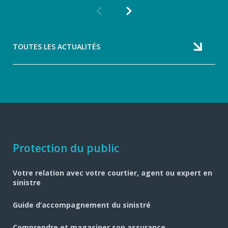
Article
Article
précédent
suivant
TOUTES LES ACTUALITÉS
Navigation
Protection du public
pied
Votre relation avec votre courtier, agent ou expert en
de
sinistre
page
Guide d’accompagnement du sinistré
Comprendre et magasiner son assurance