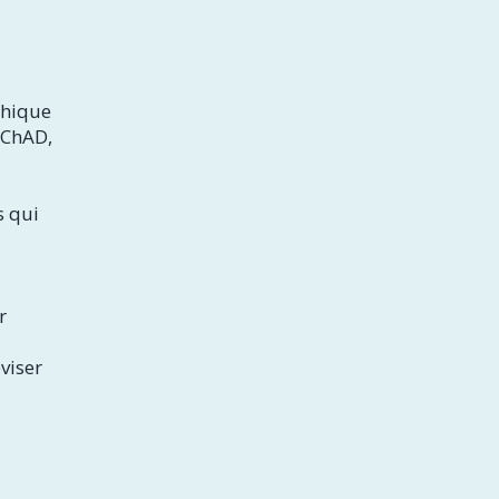
thique
a ChAD,
s qui
r
viser