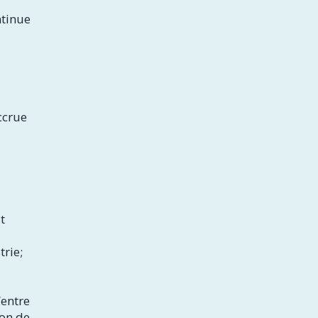
ntinue
ccrue
t
trie;
’entre
ion de