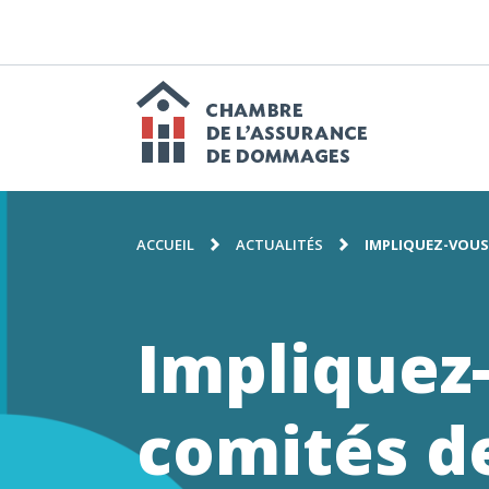
PASSER
AU
CONTENU
N
p
Chambre
FIL
de
ACCUEIL
ACTUALITÉS
IMPLIQUEZ-VOUS
D'ARIANE
l'assuranc
Impliquez-
de
comités d