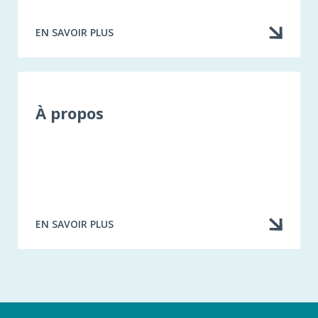
EN SAVOIR PLUS
À
PROPOS
DE
PLAINTES
ET
DÉCISIONS
À propos
DISCIPLINAIRES
EN SAVOIR PLUS
À
PROPOS
DE
À
PROPOS