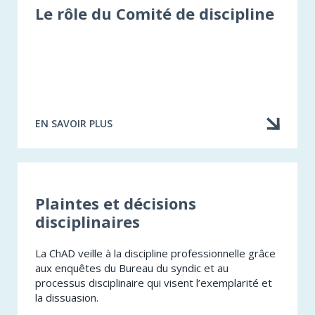
Le rôle du Comité de discipline
EN SAVOIR PLUS
À
PROPOS
DE
LE
RÔLE
DU
Plaintes et décisions
COMITÉ
disciplinaires
DE
DISCIPLINE
La ChAD veille à la discipline professionnelle grâce
aux enquêtes du Bureau du syndic et au
processus disciplinaire qui visent l’exemplarité et
la dissuasion.