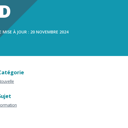
s
AD
E MISE À JOUR : 20 NOVEMBRE 2024
Catégorie
ouvelle
Sujet
Formation