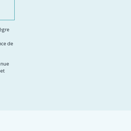
tègre
nce de
inue
 et