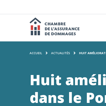
PASSER
AU
CONTENU
N
p
Chambre
FIL
de
ACCUEIL
ACTUALITÉS
HUIT AMÉLIORATI
D'ARIANE
l'assuranc
Huit améli
de
dans le Po