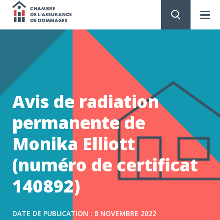
Chambre
de
PASSER
AU
CONTENU
l'assurance
de
Avis de radiation
dommages
permanente de
Monika Elliott
(numéro de certificat
140892)
DATE DE PUBLICATION : 8 NOVEMBRE 2022