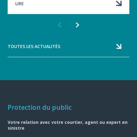
LIRE
Article
Article
précédent
suivant
TOUTES LES ACTUALITÉS
Navigation
Protection du public
pied
Votre relation avec votre courtier, agent ou expert en
de
sinistre