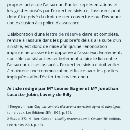
propres actes de l’assureur. Par les représentations et
les gestes posés par l’expert en sinistre, l’assureur peut
donc être privé du droit de nier couverture ou d’invoquer
une exclusion à la police d’assurance.
L’élaboration d’une
lettre de réserve
claire et complète,
remise à l’assuré dans les plus brefs délais à la suite d’un
sinistre, est donc de mise afin qu’une renonciation
implicite ne puisse être opposée à l’assureur. Finalement,
son rôle consistant essentiellement à faire le lien entre
l’assureur et ses assurés, l’expert en sinistre doit veiller
à maintenir une communication efficace avec les parties
impliquées afin d’éviter tout malentendu.
e
e
Article rédigé par M
Léonie Gagné et ​M
Jonathan
Lacoste-Jobin, Lavery de Billy
1 Bergeron, Jean-Guy.
Les contrats d’assurance (terrestre), lignes et entre-lignes
,
tome deux, Les Éditions SEM, 1992, p. 371.
2
Ibid.
, p. 372; Hilliker, Gordon.
Liability Insurance Law in Canada
, 5th edition,
LexisNexis, 2011, p. 143.
e