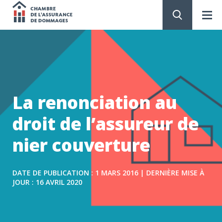
Chambre
de
PASSER
AU
CONTENU
l'assurance
de
La renonciation au
dommages
droit de l’assureur de
nier couverture
DATE DE PUBLICATION : 1 MARS 2016 | DERNIÈRE MISE À
JOUR : 16 AVRIL 2020