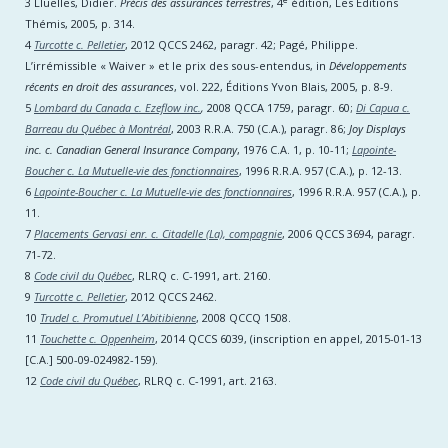
3 Lluelles, Didier.
Précis des assurances terrestres
, 4
édition, Les Éditions
Thémis, 2005, p. 314.
4
Turcotte c. Pelletier
, 2012 QCCS 2462, paragr. 42; Pagé, Philippe.
L’irrémissible « Waiver » et le prix des sous-entendus, in
Développements
récents en droit des assurances
, vol. 222, Éditions Yvon Blais, 2005, p. 8-9.
5
Lombard du Canada c. Ezeflow inc.
,
2008 QCCA 1759, paragr. 60;
Di Capua c.
Barreau du Québec à Montréal
, 2003 R.R.A. 750 (C.A.), paragr. 86;
Joy Displays
inc. c. Canadian General Insurance Company
, 1976 C.A. 1, p. 10-11;
Lapointe-
Boucher c. La Mutuelle-vie des fonctionnaires
, 1996 R.R.A. 957 (C.A.), p. 12-13.
6
Lapointe-Boucher c. La Mutuelle-vie des fonctionnaires
, 1996 R.R.A. 957 (C.A.), p.
11.
7
Placements Gervasi enr. c. Citadelle (La), compagnie
, 2006 QCCS 3694, paragr.
71-72.
8
Code civil du Québec
, RLRQ c. C-1991, art. 2160.
9
Turcotte c. Pelletier
, 2012 QCCS 2462.
10
Trudel c. Promutuel L’Abitibienne
, 2008 QCCQ 1508.
11
Touchette c. Oppenheim
, 2014 QCCS 6039, (inscription en appel, 2015-01-13
[C.A.] 500-09-024982-159).
12
Code civil du Québec
, RLRQ c. C-1991, art. 2163.