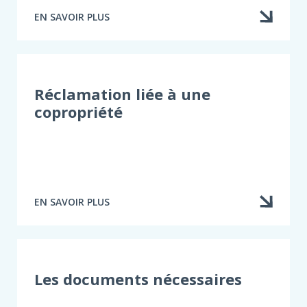
EN SAVOIR PLUS
À
PROPOS
DE
QUOI
FAIRE,
ÉTAPE
Réclamation liée à une
PAR
copropriété
ÉTAPE
EN SAVOIR PLUS
À
PROPOS
DE
RÉCLAMATION
LIÉE
À
Les documents nécessaires
UNE
COPROPRIÉTÉ