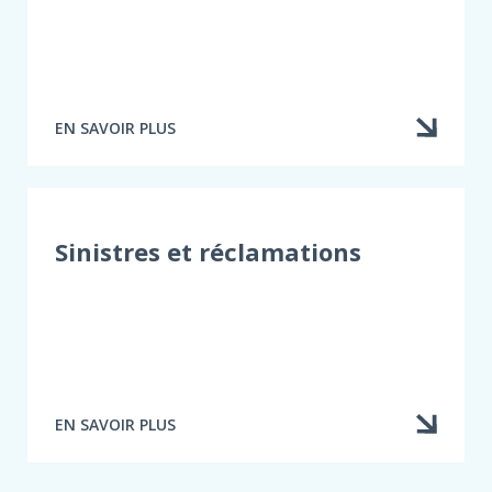
EN SAVOIR PLUS
À
PROPOS
DE
LES
DOCUMENTS
NÉCESSAIRES
Sinistres et réclamations
EN SAVOIR PLUS
À
PROPOS
DE