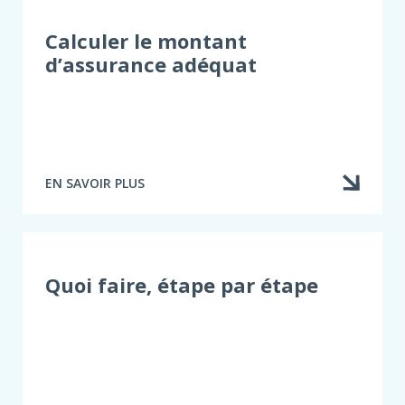
DOIT
DIRE
Calculer le montant
LA
d’assurance adéquat
VÉRITÉ
EN SAVOIR PLUS
À
PROPOS
DE
CALCULER
LE
MONTANT
Quoi faire, étape par étape
D’ASSURANCE
ADÉQUAT