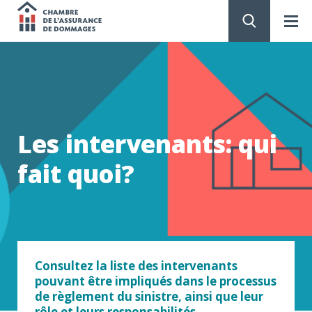
Chambre
de
PASSER
AU
CONTENU
l'assurance
de
Les intervenants: qui
dommages
fait quoi?
Consultez la liste des intervenants
pouvant être impliqués dans le processus
de règlement du sinistre, ainsi que leur
rôle et leurs responsabilités.