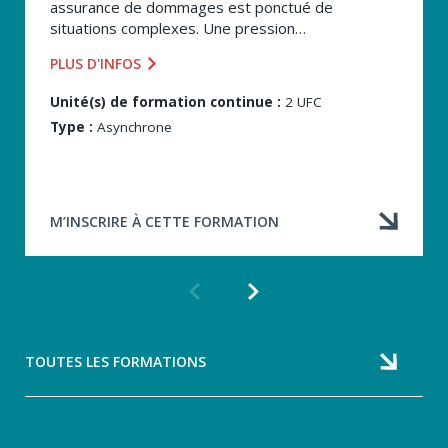
assurance de dommages est ponctué de
situations complexes. Une pression
opérationnelle, un client insistant, un délai serré :
PLUS D'INFOS
autant de contextes où la décision juste n’est pas
toujours...
Unité(s) de formation continue :
2 UFC
Type :
Asynchrone
M’INSCRIRE À CETTE FORMATION
Formation
Formation
précédente
suivante
TOUTES LES FORMATIONS