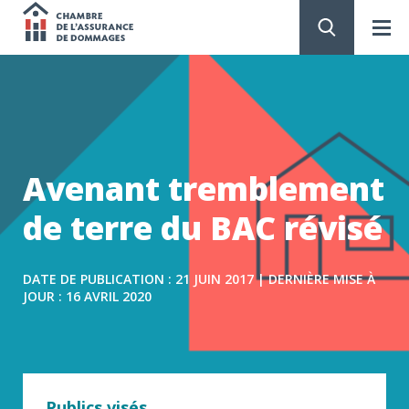
Chambre
de
PASSER
AU
CONTENU
l'assurance
de
Avenant tremblement
dommages
de terre du BAC révisé
DATE DE PUBLICATION : 21 JUIN 2017 | DERNIÈRE MISE À
JOUR : 16 AVRIL 2020
Publics visés