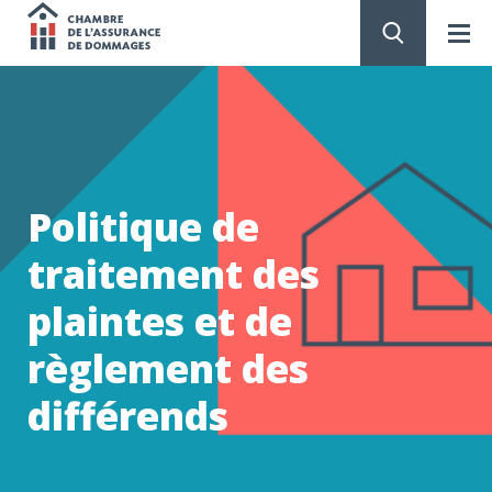
Chambre
de
PASSER
AU
CONTENU
l'assurance
de
Politique de
dommages
traitement des
plaintes et de
règlement des
différends