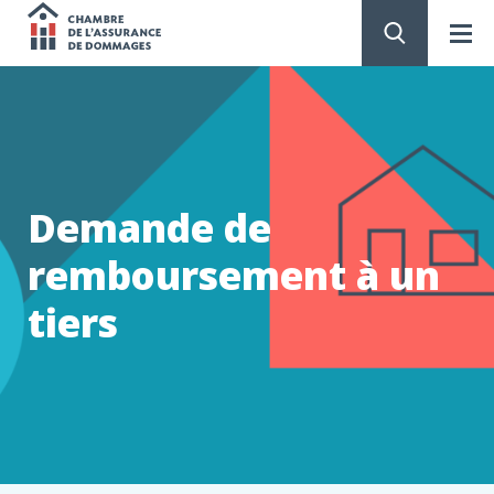
Chambre
de
PASSER
AU
CONTENU
l'assurance
de
Demande de
dommages
remboursement à un
tiers