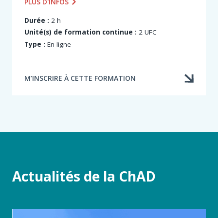
PLUS D'INFOS
construction pour décrire et identifier les...
Durée :
2 h
Unité(s) de formation continue :
2 UFC
Type :
En ligne
M’INSCRIRE À CETTE FORMATION
Actualités de la ChAD