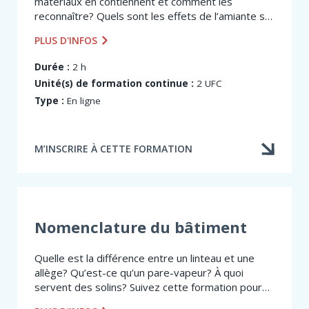
matériaux en contiennent et comment les
reconnaître? Quels sont les effets de l’amiante sur
la santé? À la fin de cette formation, les
PLUS D'INFOS
participants sauront répondre à ces questions...
Durée :
2 h
Unité(s) de formation continue :
2 UFC
Type :
En ligne
M’INSCRIRE À CETTE FORMATION
Nomenclature du bâtiment
Quelle est la différence entre un linteau et une
allège? Qu’est-ce qu’un pare-vapeur? À quoi
servent des solins? Suivez cette formation pour
découvrir le vocabulaire spécifique utilisé en