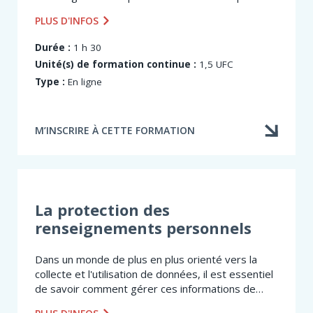
utiliser les nouvelles technologies en toute
PLUS D'INFOS
sécurité, tout en adoptant des mesures
préventives pour réduire...
Durée :
1 h 30
Unité(s) de formation continue :
1,5 UFC
Type :
En ligne
M’INSCRIRE À CETTE FORMATION
La protection des
renseignements personnels
Dans un monde de plus en plus orienté vers la
collecte et l'utilisation de données, il est essentiel
de savoir comment gérer ces informations de
manière responsable, respectueuse de la vie