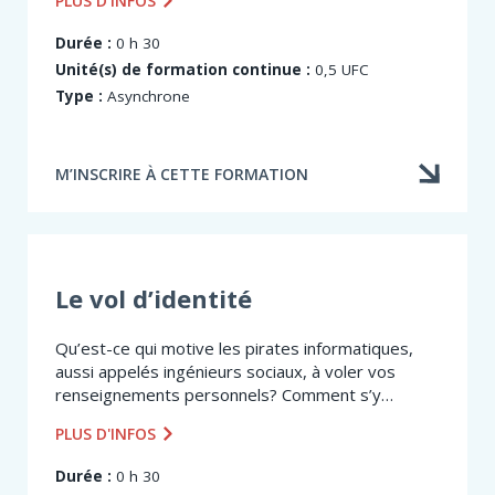
PLUS D'INFOS
privée et en conformité avec la législation en
vigueur.
Durée :
0 h 30
Unité(s) de formation continue :
0,5 UFC
Type :
Asynchrone
M’INSCRIRE À CETTE FORMATION
Le vol d’identité
Qu’est-ce qui motive les pirates informatiques,
aussi appelés ingénieurs sociaux, à voler vos
renseignements personnels? Comment s’y
prennent-ils? Comment réduire vos risques
PLUS D'INFOS
d’exposition aux attaques des pirates
informatiques? La capsule Le vol d’identité est...
Durée :
0 h 30