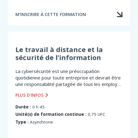
M’INSCRIRE À CETTE FORMATION
Le travail à distance et la
sécurité de l’information
La cybersécurité est une préoccupation
quotidienne pour toute entreprise et devrait être
une responsabilité partagée de tous les employés
et dirigeants. En tant que certifié, vous devez
PLUS D'INFOS
adopter les bons gestes pour protéger les...
Durée :
0 h 45
Unité(s) de formation continue :
0,75 UFC
Type :
Asynchrone