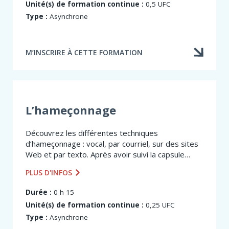
Unité(s) de formation continue :
0,5 UFC
Type :
Asynchrone
M’INSCRIRE À CETTE FORMATION
L’hameçonnage
Découvrez les différentes techniques
d’hameçonnage : vocal, par courriel, sur des sites
Web et par texto. Après avoir suivi la capsule
L’hameçonnage, vous saurez les reconnaître et,
PLUS D'INFOS
surtout, comment protéger vos données
personnelles et...
Durée :
0 h 15
Unité(s) de formation continue :
0,25 UFC
Type :
Asynchrone