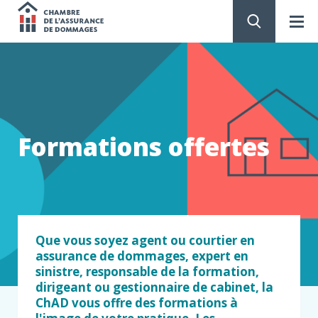
Chambre
de
PASSER
AU
CONTENU
l'assurance
de
Formations offertes
dommages
Que vous soyez agent ou courtier en
assurance de dommages, expert en
sinistre, responsable de la formation,
dirigeant ou gestionnaire de cabinet, la
ChAD vous offre des formations à