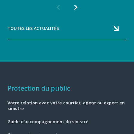
Article
Article
précédent
suivant
TOUTES LES ACTUALITÉS
Navigation
Protection du public
pied
Votre relation avec votre courtier, agent ou expert en
de
sinistre
page
Guide d’accompagnement du sinistré