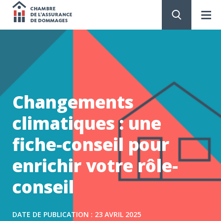
Chambre
de
PASSER
AU
CONTENU
l'assurance
de
Changements
dommages
climatiques : une
fiche-conseil pour
enrichir votre rôle-
conseil
DATE DE PUBLICATION : 23 AVRIL 2025