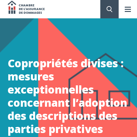
Chambre
de
PASSER
AU
CONTENU
l'assurance
de
Copropriétés divises :
dommages
mesures
exceptionnelles
concernant l’adoption
des descriptions des
parties privatives