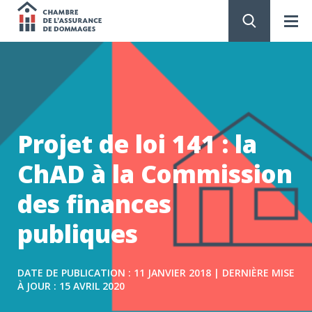
Chambre
de
PASSER
AU
CONTENU
l'assurance
de
Projet de loi 141 : la
dommages
ChAD à la Commission
des finances
publiques
DATE DE PUBLICATION : 11 JANVIER 2018 | DERNIÈRE MISE
À JOUR : 15 AVRIL 2020