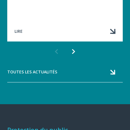
LIRE
Article
Article
précédent
suivant
TOUTES LES ACTUALITÉS
Protection du public