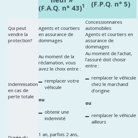
(F.P.Q. n° 5)
1
(F.A.Q. n° 43
)
Concessionnaires
Qui peut
Agents et courtiers
automobiles
vendre la
en assurance de
Agents et courtiers en
protection?
dommages
assurance de
dommages ​
Au moment de l’achat,
Au moment de la
l’assuré doit choisir
réclamation, vous
entre :
avez le choix entre :
remplacer le véhicule
remplacer votre
chez le marchand
Indemnisation
véhicule
en cas de
d’origine
perte totale
ou
ou
obtenir une
remplacer le véhicule
indemnité
ailleurs
1 an, parfois 2 ans,
Durée du