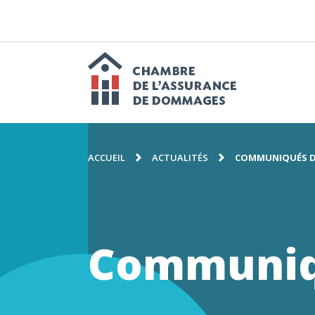
PASSER
AU
CONTENU
N
p
Chambre
FIL
de
ACCUEIL
ACTUALITÉS
COMMUNIQUÉS D
D'ARIANE
l'assuranc
Communiq
de