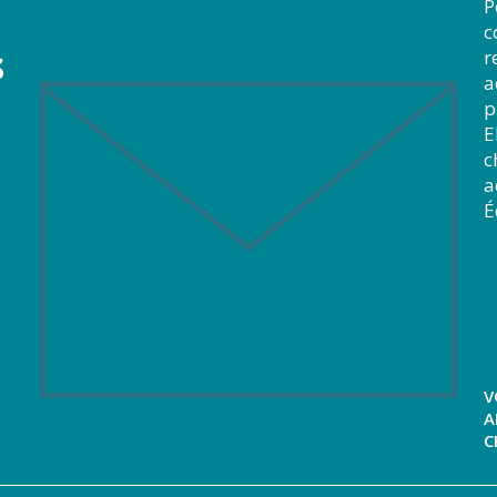
P
c
s
r
a
p
E
c
a
É
V
A
C