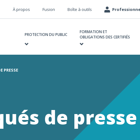
Méta
À propos
Fusion
Boîte à outils
Professionne
navigation
avigation
FORMATION ET
rincipale
PROTECTION DU PUBLIC
OBLIGATIONS DES CERTIFIÉS
E PRESSE
e
ués de presse