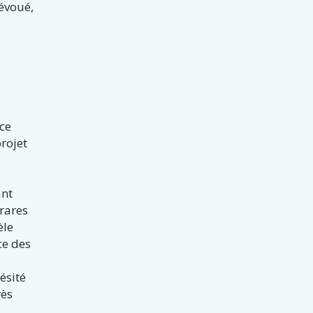
Dévoué,
ice
rojet
ant
rares
èle
ce des
ésité
rès