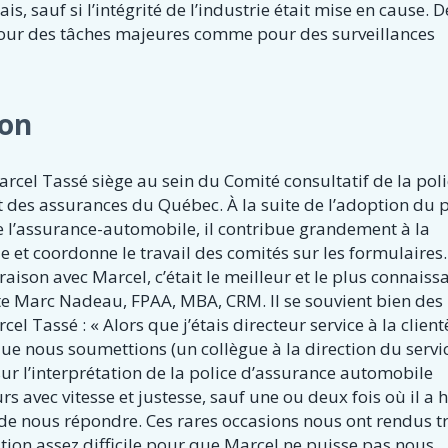
, sauf si l’intégrité de l’industrie était mise en cause. 
t pour des tâches majeures comme pour des surveillances
ion
rcel Tassé siège au sein du Comité consultatif de la pol
des assurances du Québec. À la suite de l’adoption du p
de l’assurance-automobile, il contribue grandement à la
et coordonne le travail des comités sur les formulaires.
ison avec Marcel, c’était le meilleur et le plus connaiss
 Marc Nadeau, FPAA, MBA, CRM. Il se souvient bien des 
l Tassé : « Alors que j’étais directeur service à la client
que nous soumettions (un collègue à la direction du servi
ur l’interprétation de la police d’assurance automobile
s avec vitesse et justesse, sauf une ou deux fois où il a h
t de nous répondre. Ces rares occasions nous ont rendus t
stion assez difficile pour que Marcel ne puisse pas nous