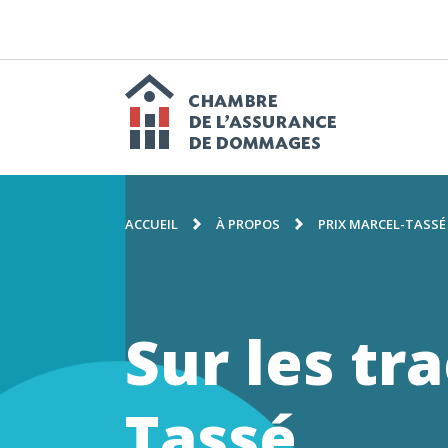
PASSER
AU
CONTENU
N
p
Chambre
FIL
de
ACCUEIL
À PROPOS
PRIX MARCEL-TASSÉ
D'ARIANE
l'assuranc
Sur les tr
de
Tassé