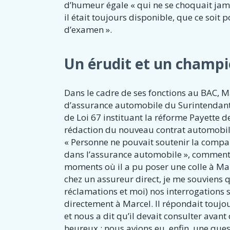
d’humeur égale « qui ne se choquait jamais
il était toujours disponible, que ce soi
d’examen ».
Un érudit et un champ
Dans le cadre de ses fonctions au BAC, Ma
d’assurance automobile du Surintendant 
de Loi 67 instituant la réforme Payette 
rédaction du nouveau contrat automobile 
« Personne ne pouvait soutenir la compara
dans l’assurance automobile », commente
moments où il a pu poser une colle à Marce
chez un assureur direct, je me souviens 
réclamations et moi) nos interrogations s
directement à Marcel. Il répondait toujour
et nous a dit qu’il devait consulter avan
heureux : nous avions eu, enfin, une que