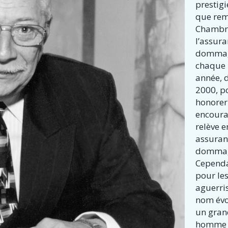
prestig
que rem
Chambr
l’assur
domma
chaque
année, 
2000, p
honorer
encoura
relève e
assuran
dommag
Cependa
pour le
aguerris
nom év
un gra
homme 