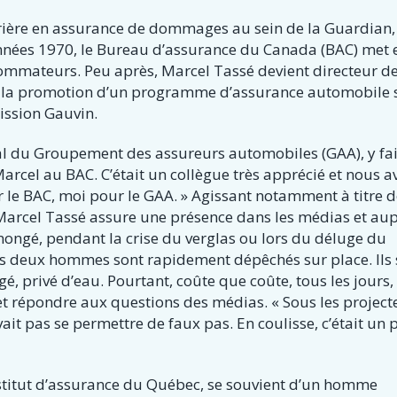
ière en assurance de dommages au sein de la Guardian,
nées 1970, le Bureau d’assurance du Canada (BAC) met 
ommateurs. Peu après, Marcel Tassé devient directeur de
e la promotion d’un programme d’assurance automobile 
ission Gauvin.
al du Groupement des assureurs automobiles (GAA), y fai
arcel au BAC. C’était un collègue très apprécié et nous a
our le BAC, moi pour le GAA. » Agissant notamment à titre 
Marcel Tassé assure une présence dans les médias et au
inongé, pendant la crise du verglas ou lors du déluge du
les deux hommes sont rapidement dépêchés sur place. Ils 
privé d’eau. Pourtant, coûte que coûte, tous les jours, 
t répondre aux questions des médias. « Sous les project
ait pas se permettre de faux pas. En coulisse, c’était un 
nstitut d’assurance du Québec, se souvient d’un homme