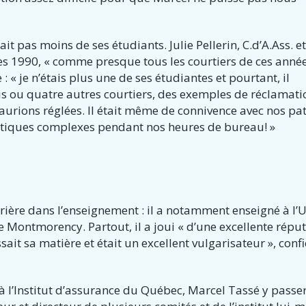
it pas moins de ses étudiants. Julie Pellerin, C.d’A.Ass. et
es 1990, « comme presque tous les courtiers de ces année
: « je n’étais plus une de ses étudiantes et pourtant, il
is ou quatre autres courtiers, des exemples de réclamati
rions réglées. Il était même de connivence avec nos pa
ratiques complexes pendant nos heures de bureau! »
ière dans l’enseignement : il a notamment enseigné à l
 Montmorency. Partout, il a joui « d’une excellente répu
it sa matière et était un excellent vulgarisateur ​», confi
à l’Institut d’assurance du Québec, Marcel Tassé y passe