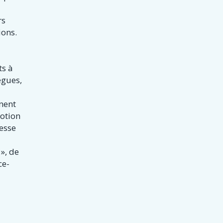
é
rs
ions.
ts à
ègues,
nent
otion
resse
 », de
ce-