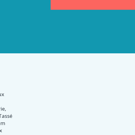
s
ux
ie,
Tassé
nom
x