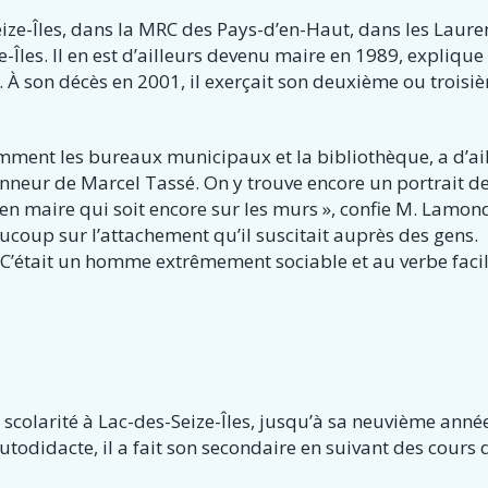
ize-Îles, dans la MRC des Pays-d’en-Haut, dans les Laure
e-Îles. Il en est d’ailleurs devenu maire en 1989, explique
 À son décès en 2001, il exerçait son deuxième ou troisi
ment les bureaux municipaux et la bibliothèque, a d’ai
honneur de Marcel Tassé. On y trouve encore un portrait d
ien maire qui soit encore sur les murs », confie M. Lamon
ucoup sur l’attachement qu’il suscitait auprès des gens.
t! C’était un homme extrêmement sociable et au verbe facil
a scolarité à Lac-des-Seize-Îles, jusqu’à sa neuvième anné
Autodidacte, il a fait son secondaire en suivant des cours 