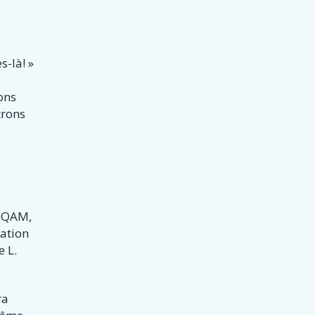
s-là! »
ons
trons
’UQAM,
tation
e L.
ra