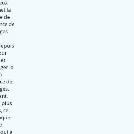
ieux
et la
e de
ance de
ges
depuis
our
 et
ger la
n
ce de
es.
nt,
s plus
, ce
oque
nd
qui a