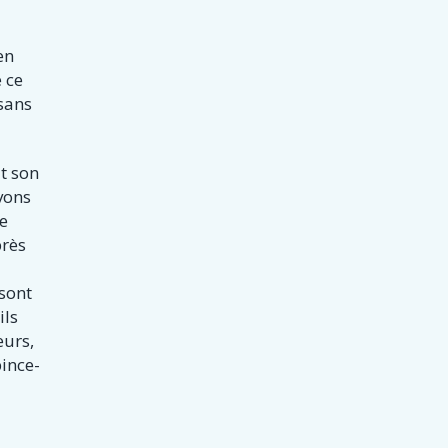
en
 ce
sans
t son
vons
de
près
sont
ils
eurs,
pince-