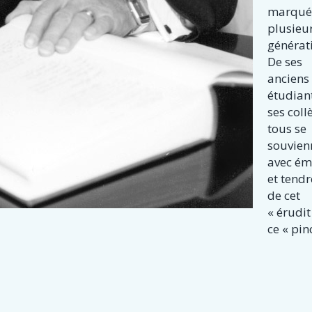
marqu
plusieu
générat
De ses
anciens
étudian
ses coll
tous se
souvien
avec ém
et tend
de cet
« érudit
ce « pin