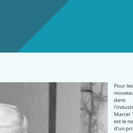
s
Pour le
nouvea
dans
l’industr
Marcel 
est le 
d’un pri