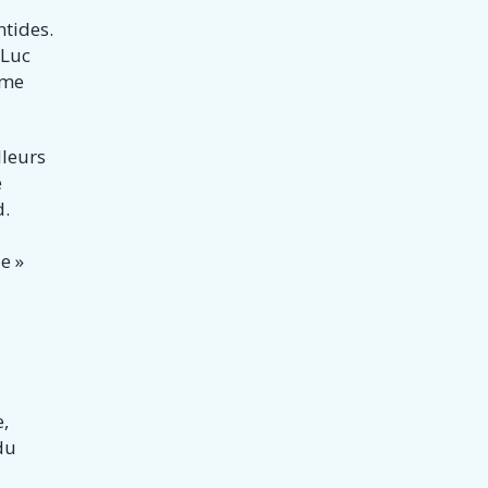
ntides.
 Luc
ème
lleurs
e
d.
e »
e,
du