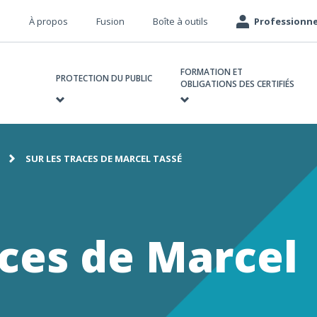
Méta
À propos
Fusion
Boîte à outils
Professionne
navigation
avigation
FORMATION ET
rincipale
PROTECTION DU PUBLIC
OBLIGATIONS DES CERTIFIÉS
SUR LES TRACES DE MARCEL TASSÉ
e
aces de Marcel